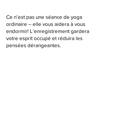
Yoga Nidra
Ce n’est pas une séance de yoga
ordinaire – elle vous aidera à vous
endormir! L’enregistrement gardera
votre esprit occupé et réduira les
pensées dérangeantes.
Si tu veux essayer le yoga nidra
consulte les liens ci-dessous!
https://www.youtube.com/watch?
v=CMEmSVA0g98